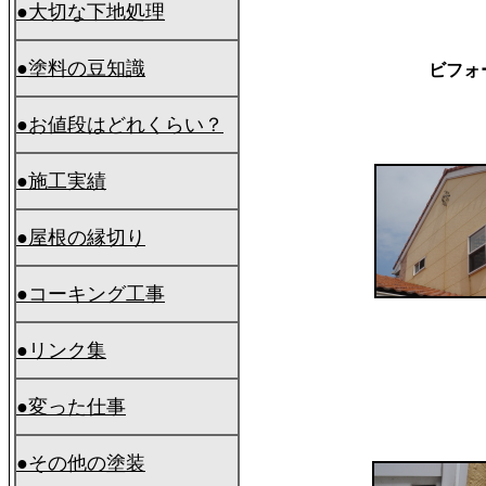
●大切な下地処理
●塗料の豆知識
ビフォ
●お値段はどれくらい？
●施工実績
●屋根の縁切り
●
コーキング工事
●リンク集
●変った仕事
●
その他の塗装