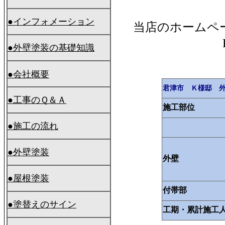
●インフォメーション
当店のホームペ
●外壁塗装の基礎知識
●会社概要
君津市 Ｋ様邸 
●工事のＱ＆Ａ
施工部位
●施工の流れ
●外壁塗装
外壁
●屋根塗装
付帯部
●塗替えのサイン
工期・累計施工