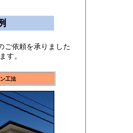
例
のご依頼を承りました
します。
ン工法