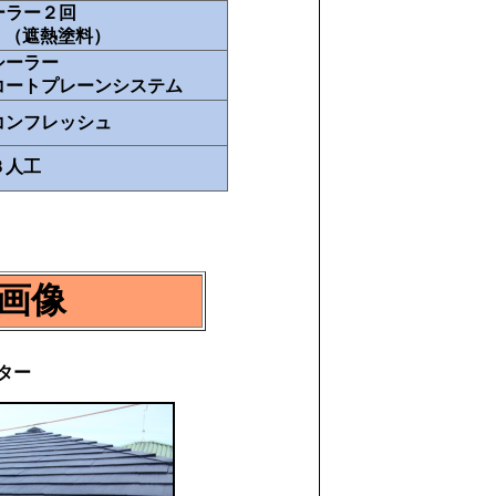
ーラー２回
 （遮熱塗料）
シーラー
コートプレーンシステム
コンフレッシュ
３人工
画像
ター