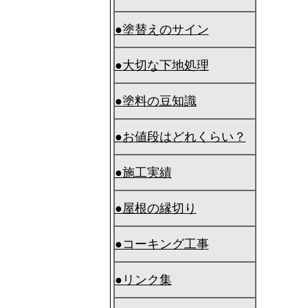
●塗替えのサイン
●大切な下地処理
●塗料の豆知識
●お値段はどれくらい？
●施工実績
●屋根の縁切り
●
コーキング工事
●リンク集