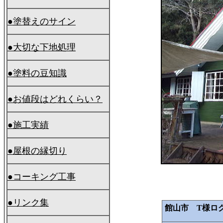
●塗替えのサイン
●大切な下地処理
●塗料の豆知識
●お値段はどれくらい？
●施工実績
●屋根の縁切り
●
コーキング工事
●リンク集
館山市 T様ロ