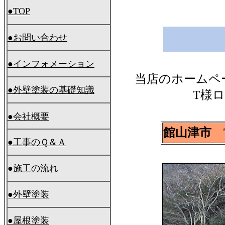
●TOP
●お問い合わせ
●インフォメーション
当店のホームペ
●外壁塗装の基礎知識
T様
●会社概要
館山津市 
●工事のＱ＆Ａ
●施工の流れ
●外壁塗装
●屋根塗装