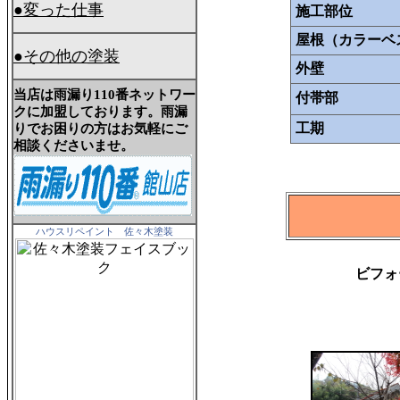
●変った仕事
施工部位
屋根（カラーベ
●
その他の塗装
外壁
当店は雨漏り110番ネットワー
付帯部
クに加盟しております。雨漏
工期
りでお困りの方はお気軽にご
相談くださいませ。
ハウスリペイント 佐々木塗装
ビフォ