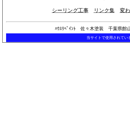
シーリング工事
リンク集
変
ﾊｳｽﾘﾍﾟｲﾝﾄ 佐々木塗装 千
当サイトで使用されてい